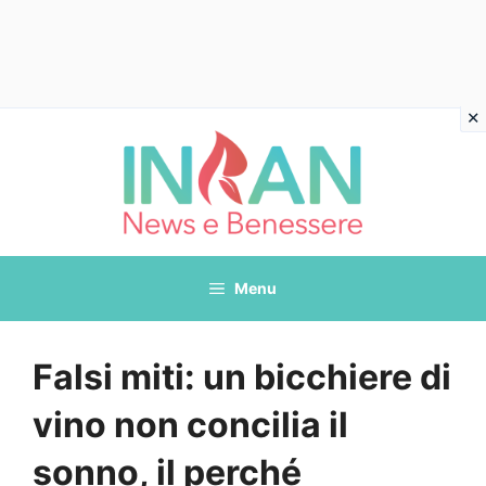
Vai
al
contenuto
Menu
Falsi miti: un bicchiere di
vino non concilia il
sonno, il perché