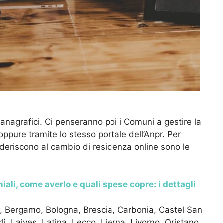
i anagrafici. Ci penseranno poi i Comuni a gestire la
 oppure tramite lo stesso portale dell’Anpr. Per
deriscono al cambio di residenza online sono le
ali, come averlo e quali spese copre: i dettagli
i, Bergamo, Bologna, Brescia, Carbonia, Castel San
ì, Laives, Latina, Lecco, Lierna, Livorno, Oristano,