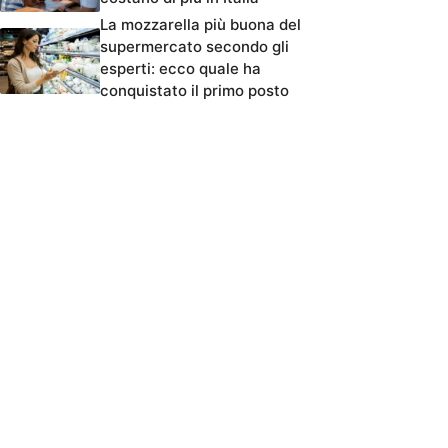
La mozzarella più buona del
supermercato secondo gli
esperti: ecco quale ha
conquistato il primo posto