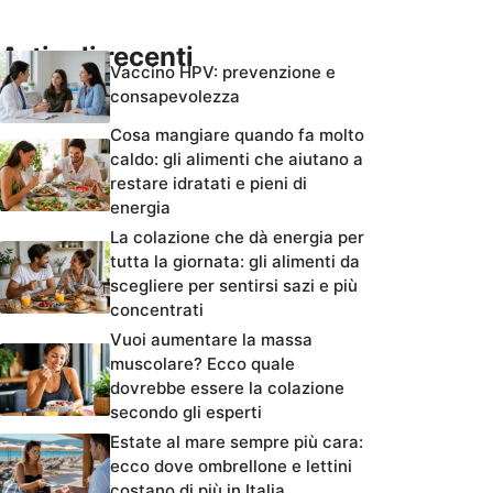
Articoli recenti
Vaccino HPV: prevenzione e
consapevolezza
Cosa mangiare quando fa molto
caldo: gli alimenti che aiutano a
restare idratati e pieni di
energia
La colazione che dà energia per
tutta la giornata: gli alimenti da
scegliere per sentirsi sazi e più
concentrati
Vuoi aumentare la massa
muscolare? Ecco quale
dovrebbe essere la colazione
secondo gli esperti
Estate al mare sempre più cara:
ecco dove ombrellone e lettini
costano di più in Italia