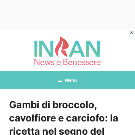
Vai
al
contenuto
Menu
Gambi di broccolo,
cavolfiore e carciofo: la
ricetta nel segno del