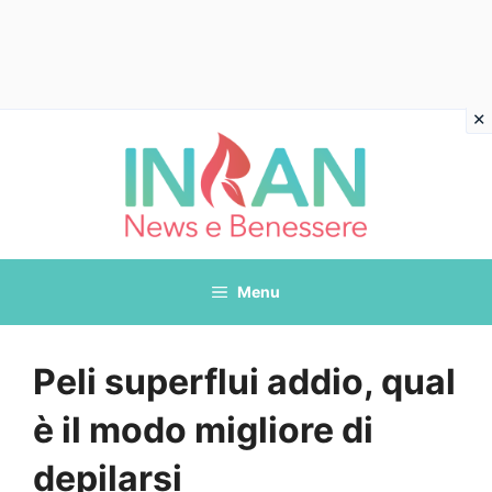
Vai
al
contenuto
Menu
Peli superflui addio, qual
è il modo migliore di
depilarsi