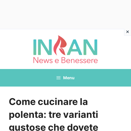
Vai
al
contenuto
Menu
Come cucinare la
polenta: tre varianti
gustose che dovete