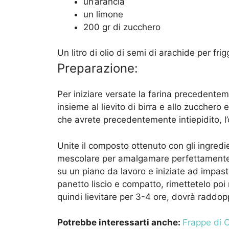
un’arancia
un limone
200 gr di zucchero
Un
litro di
olio di semi di arachide per fri
Preparazione:
Per iniziare versate la farina precedentem
insieme al lievito di birra e allo zucchero 
che avrete precedentemente intiepidito, l’o
Unite il composto ottenuto con gli ingredient
mescolare per amalgamare perfettamente tut
su un piano da lavoro e iniziate ad impas
panetto liscio e compatto, rimettetelo poi n
quindi lievitare per 3-4 ore, dovrà raddop
Potrebbe interessarti anche:
Frappe di C