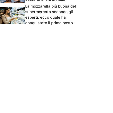
La mozzarella più buona del
supermercato secondo gli
esperti: ecco quale ha
conquistato il primo posto