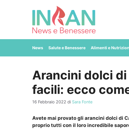
Vai
al
contenuto
News
Salute e Benessere
Alimenti e Nutrizio
Arancini dolci di
facili: ecco com
16 Febbraio 2022
di
Sara Fonte
Avete mai provato gli arancini dolci di 
proprio tutti con il loro incredibile sap