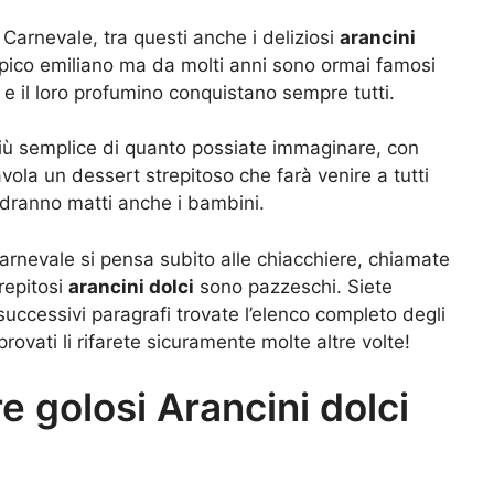
i Carnevale, tra questi anche i deliziosi
arancini
 tipico emiliano ma da molti anni sono ormai famosi
re e il loro profumino conquistano sempre tutti.
 più semplice di quanto possiate immaginare, con
avola un dessert strepitoso che farà venire a tutti
andranno matti anche i bambini.
arnevale si pensa subito alle chiacchiere, chiamate
repitosi
arancini dolci
sono pazzeschi. Siete
uccessivi paragrafi trovate l’elenco completo degli
rovati li rifarete sicuramente molte altre volte!
 golosi Arancini dolci