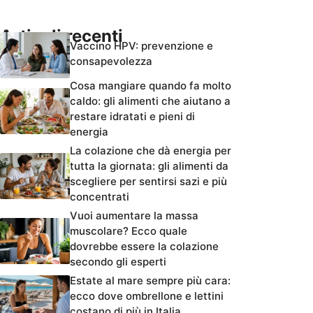
Articoli recenti
Vaccino HPV: prevenzione e
consapevolezza
Cosa mangiare quando fa molto
caldo: gli alimenti che aiutano a
restare idratati e pieni di
energia
La colazione che dà energia per
tutta la giornata: gli alimenti da
scegliere per sentirsi sazi e più
concentrati
Vuoi aumentare la massa
muscolare? Ecco quale
dovrebbe essere la colazione
secondo gli esperti
Estate al mare sempre più cara:
ecco dove ombrellone e lettini
costano di più in Italia