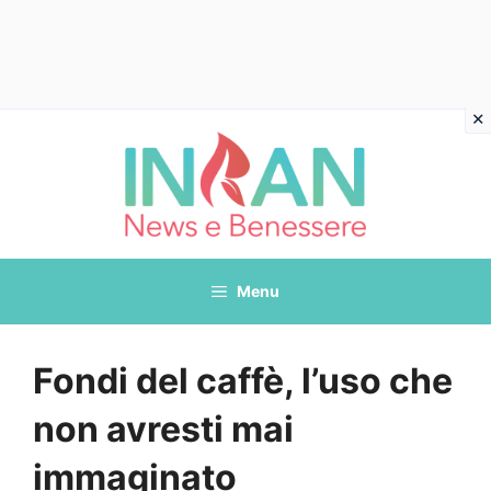
Vai
al
contenuto
Menu
Fondi del caffè, l’uso che
non avresti mai
immaginato