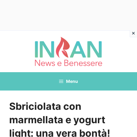
Vai
al
contenuto
Menu
Sbriciolata con
marmellata e yogurt
light: una vera bontà!