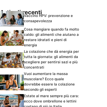
Articoli recenti
Vaccino HPV: prevenzione e
consapevolezza
Cosa mangiare quando fa molto
caldo: gli alimenti che aiutano a
restare idratati e pieni di
energia
La colazione che dà energia per
tutta la giornata: gli alimenti da
scegliere per sentirsi sazi e più
concentrati
Vuoi aumentare la massa
muscolare? Ecco quale
dovrebbe essere la colazione
secondo gli esperti
Estate al mare sempre più cara:
ecco dove ombrellone e lettini
costano di più in Italia