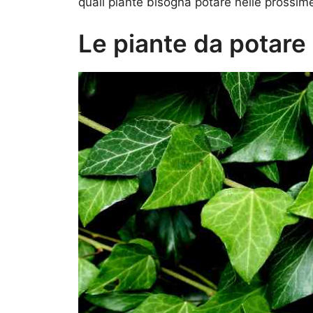
quali piante bisogna potare nelle prossim
Le piante da potare 