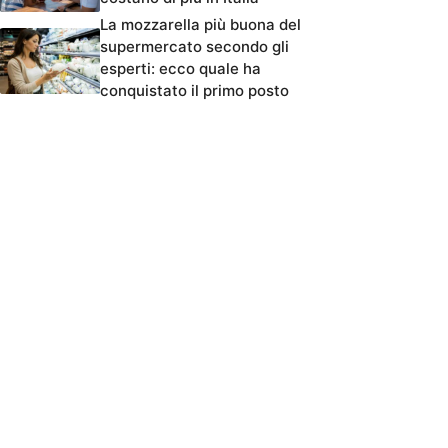
La mozzarella più buona del
supermercato secondo gli
esperti: ecco quale ha
conquistato il primo posto