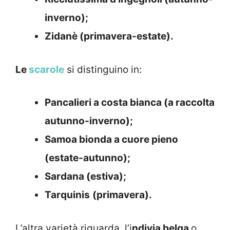
inverno);
Zidanè (primavera-estate).
Le
scarole
si distinguino in:
Pancalieri a costa bianca (a raccolta
autunno-inverno);
Samoa bionda a cuore pieno
(estate-autunno);
Sardana (estiva);
Tarquinis
(primavera).
L’altra varietà riguarda, l’i
ndivia belga
o