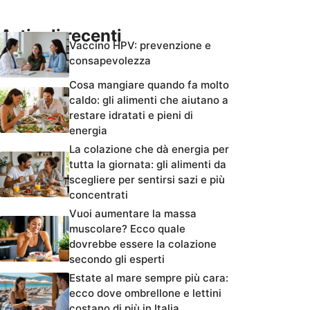
Articoli recenti
Vaccino HPV: prevenzione e
consapevolezza
Cosa mangiare quando fa molto
caldo: gli alimenti che aiutano a
restare idratati e pieni di
energia
La colazione che dà energia per
tutta la giornata: gli alimenti da
scegliere per sentirsi sazi e più
concentrati
Vuoi aumentare la massa
muscolare? Ecco quale
dovrebbe essere la colazione
secondo gli esperti
Estate al mare sempre più cara:
ecco dove ombrellone e lettini
costano di più in Italia