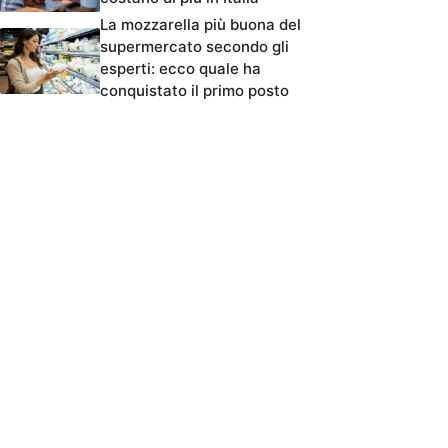
La mozzarella più buona del
supermercato secondo gli
esperti: ecco quale ha
conquistato il primo posto