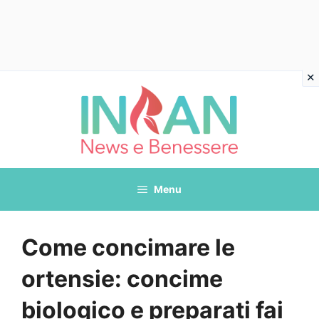
Vai
al
contenuto
Menu
Come concimare le
ortensie: concime
biologico e preparati fai