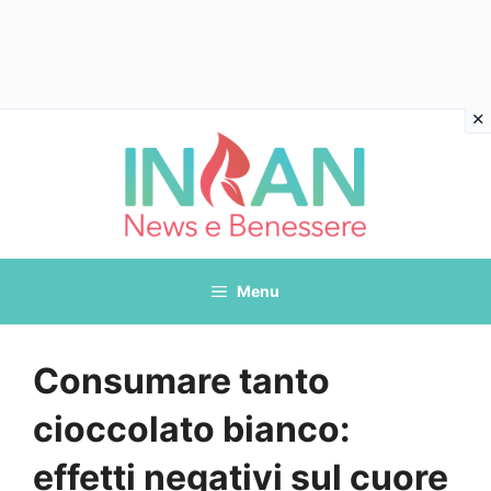
Vai
al
contenuto
Menu
Consumare tanto
cioccolato bianco:
effetti negativi sul cuore