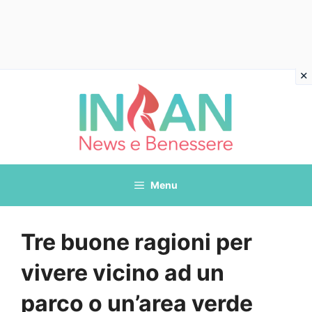
Vai
al
contenuto
Menu
Tre buone ragioni per
vivere vicino ad un
parco o un’area verde