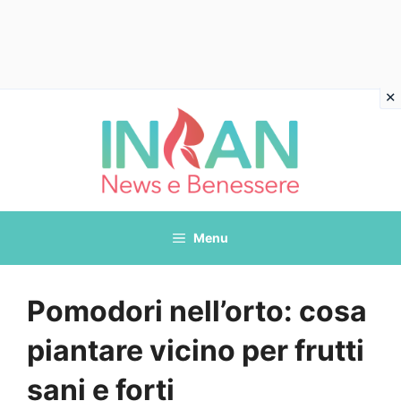
Vai
al
contenuto
Menu
Pomodori nell’orto: cosa
piantare vicino per frutti
sani e forti