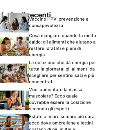
Articoli recenti
Vaccino HPV: prevenzione e
consapevolezza
Cosa mangiare quando fa molto
caldo: gli alimenti che aiutano a
restare idratati e pieni di
energia
La colazione che dà energia per
tutta la giornata: gli alimenti da
scegliere per sentirsi sazi e più
concentrati
Vuoi aumentare la massa
muscolare? Ecco quale
dovrebbe essere la colazione
secondo gli esperti
Estate al mare sempre più cara:
ecco dove ombrellone e lettini
costano di più in Italia