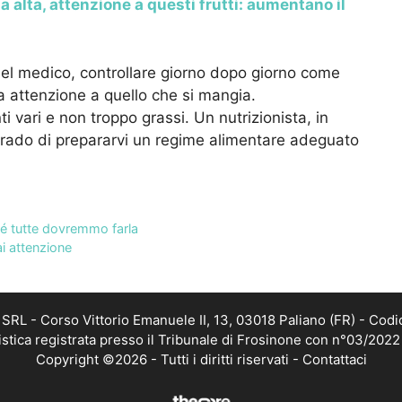
a alta, attenzione a questi frutti: aumentano il
 del medico, controllare giorno dopo giorno come
ta attenzione a quello che si mangia.
vari e non troppo grassi. Un nutrizionista, in
 grado di prepararvi un regime alimentare adeguato
hé tutte dovremmo farla
i attenzione
RL - Corso Vittorio Emanuele II, 13, 03018 Paliano (FR) - Codi
istica registrata presso il Tribunale di Frosinone con n°03/202
Copyright ©2026 - Tutti i diritti riservati -
Contattaci