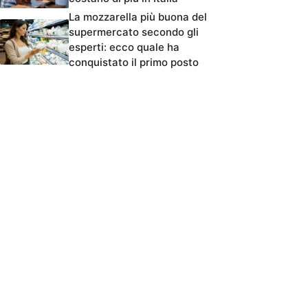
La mozzarella più buona del
supermercato secondo gli
esperti: ecco quale ha
conquistato il primo posto