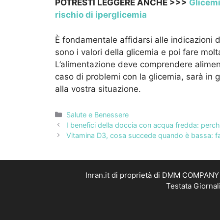
POTRESTI LEGGERE ANCHE >>>
Glicemi
rischio di iperglicemia
È fondamentale affidarsi alle indicazioni
sono i valori della glicemia e poi fare mol
L’alimentazione deve comprendere alimenti 
caso di problemi con la glicemia, sarà in
alla vostra situazione.
Categorie
Salute e Benessere
I benefici della doccia con acqua fredda: perc
Vitamina D3, cosa succede quando è bassa: fa
Inran.it di proprietà di DMM COMPANY S
Testata Giornal