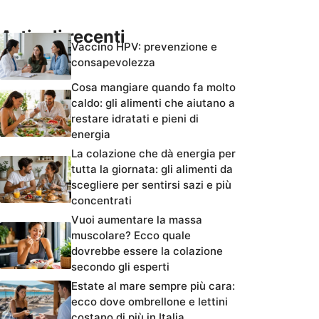
Articoli recenti
Vaccino HPV: prevenzione e
consapevolezza
Cosa mangiare quando fa molto
caldo: gli alimenti che aiutano a
restare idratati e pieni di
energia
La colazione che dà energia per
tutta la giornata: gli alimenti da
scegliere per sentirsi sazi e più
concentrati
Vuoi aumentare la massa
muscolare? Ecco quale
dovrebbe essere la colazione
secondo gli esperti
Estate al mare sempre più cara:
ecco dove ombrellone e lettini
costano di più in Italia