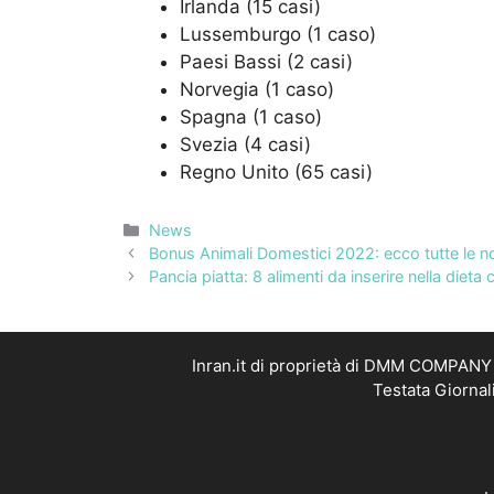
Irlanda (15 casi)
Lussemburgo (1 caso)
Paesi Bassi (2 casi)
Norvegia (1 caso)
Spagna (1 caso)
Svezia (4 casi)
Regno Unito (65 casi)
Categorie
News
Bonus Animali Domestici 2022: ecco tutte le no
Pancia piatta: 8 alimenti da inserire nella dieta
Inran.it di proprietà di DMM COMPANY S
Testata Giornal