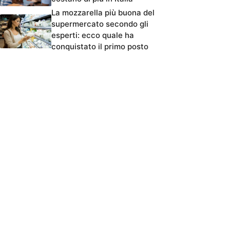
La mozzarella più buona del
supermercato secondo gli
esperti: ecco quale ha
conquistato il primo posto