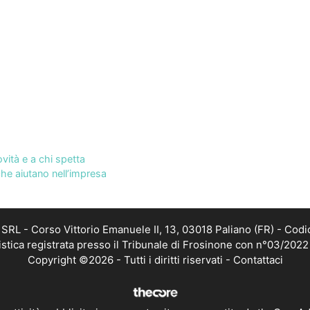
vità e a chi spetta
 che aiutano nell’impresa
RL - Corso Vittorio Emanuele II, 13, 03018 Paliano (FR) - Codi
istica registrata presso il Tribunale di Frosinone con n°03/202
Copyright ©2026 - Tutti i diritti riservati -
Contattaci