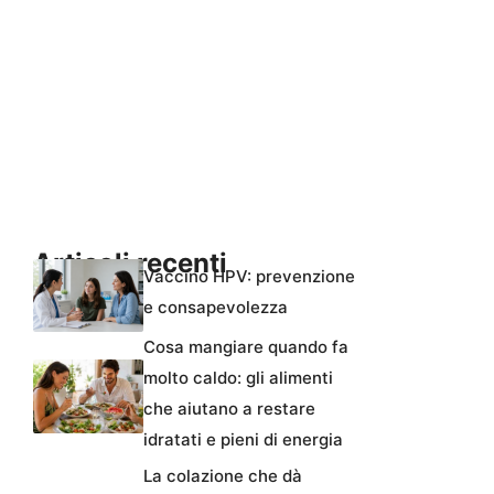
Articoli recenti
Vaccino HPV: prevenzione
e consapevolezza
Cosa mangiare quando fa
molto caldo: gli alimenti
che aiutano a restare
idratati e pieni di energia
La colazione che dà