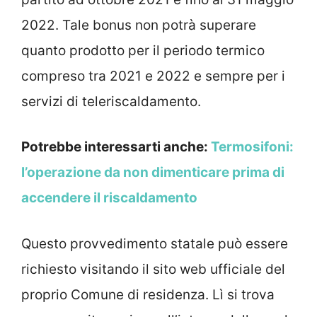
2022. Tale bonus non potrà superare
quanto prodotto per il periodo termico
compreso tra 2021 e 2022 e sempre per i
servizi di teleriscaldamento.
Potrebbe interessarti anche:
Termosifoni:
l’operazione da non dimenticare prima di
accendere il riscaldamento
Questo provvedimento statale può essere
richiesto visitando il sito web ufficiale del
proprio Comune di residenza. Lì si trova