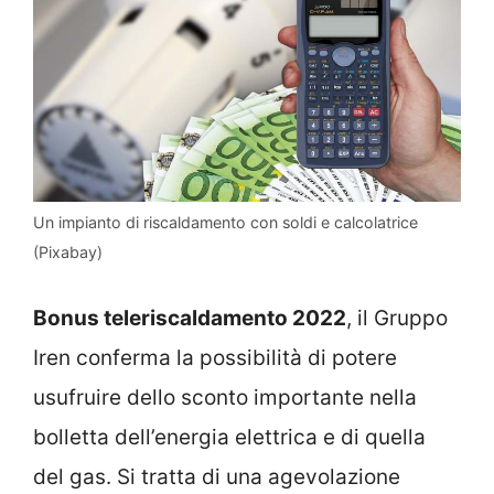
Un impianto di riscaldamento con soldi e calcolatrice
(Pixabay)
Bonus teleriscaldamento 2022
, il Gruppo
Iren conferma la possibilità di potere
usufruire dello sconto importante nella
bolletta dell’energia elettrica e di quella
del gas. Si tratta di una agevolazione