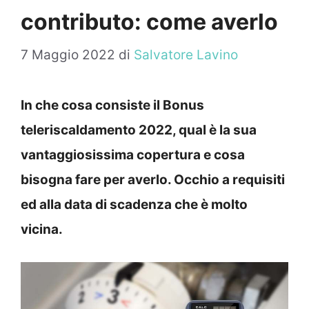
contributo: come averlo
7 Maggio 2022
di
Salvatore Lavino
In che cosa consiste il Bonus
teleriscaldamento 2022, qual è la sua
vantaggiosissima copertura e cosa
bisogna fare per averlo. Occhio a requisiti
ed alla data di scadenza che è molto
vicina.