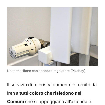
Un termosifone con apposito regolatore (Pixabay)
Il servizio di teleriscaldamento è fornito da
Iren
a tutti coloro che risiedono nei
Comuni
che si appoggiano all’azienda e