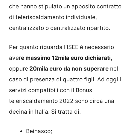
che hanno stipulato un apposito contratto
di teleriscaldamento individuale,
centralizzato o centralizzato ripartito.
Per quanto riguarda l’ISEE è necessario
aver
e massimo 12mila euro dichiarati
,
oppure
20mila euro da non superare
nel
caso di presenza di quattro figli. Ad oggi i
servizi compatibili con il Bonus
teleriscaldamento 2022 sono circa una
decina in Italia. Si tratta di:
Beinasco;