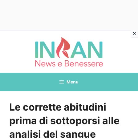
Vai
al
contenuto
Menu
Le corrette abitudini
prima di sottoporsi alle
analisi del sangue