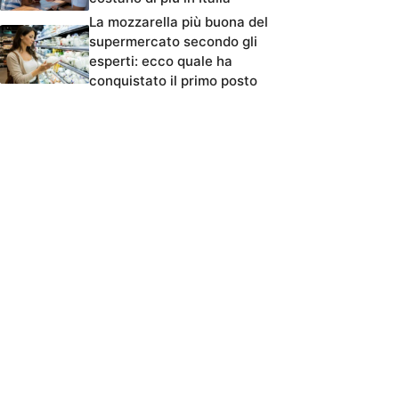
La mozzarella più buona del
supermercato secondo gli
esperti: ecco quale ha
conquistato il primo posto