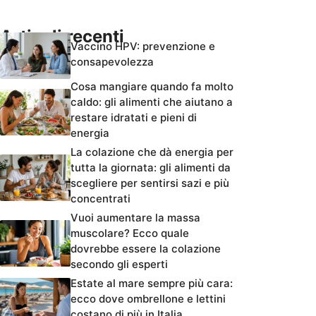
Articoli recenti
Vaccino HPV: prevenzione e
consapevolezza
Cosa mangiare quando fa molto
caldo: gli alimenti che aiutano a
restare idratati e pieni di
energia
La colazione che dà energia per
tutta la giornata: gli alimenti da
scegliere per sentirsi sazi e più
concentrati
Vuoi aumentare la massa
muscolare? Ecco quale
dovrebbe essere la colazione
secondo gli esperti
Estate al mare sempre più cara:
ecco dove ombrellone e lettini
costano di più in Italia