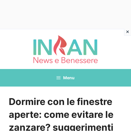
Vai
al
contenuto
Menu
Dormire con le finestre
aperte: come evitare le
zanzare? suggerimenti