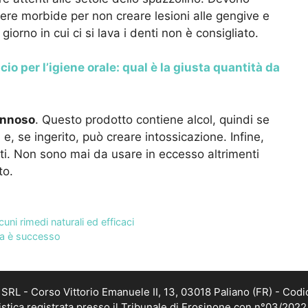
re morbide per non creare lesioni alle gengive e
giorno in cui ci si lava i denti non è consigliato.
cio per l’igiene orale: qual è la giusta quantità da
nnoso
. Questo prodotto contiene alcol, quindi se
e, se ingerito, può creare intossicazione. Infine,
nti. Non sono mai da usare in eccesso altrimenti
to.
cuni rimedi naturali ed efficaci
osa è successo
RL - Corso Vittorio Emanuele II, 13, 03018 Paliano (FR) - Codi
istica registrata presso il Tribunale di Frosinone con n°03/202