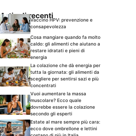
Articoli recenti
Vaccino HPV: prevenzione e
consapevolezza
Cosa mangiare quando fa molto
caldo: gli alimenti che aiutano a
restare idratati e pieni di
energia
La colazione che dà energia per
tutta la giornata: gli alimenti da
scegliere per sentirsi sazi e più
concentrati
Vuoi aumentare la massa
muscolare? Ecco quale
dovrebbe essere la colazione
secondo gli esperti
Estate al mare sempre più cara:
ecco dove ombrellone e lettini
costano di più in Italia