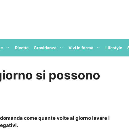
ne
Ricette
Gravidanza
Vivi in forma
Lifestyle
giorno si possono
domanda come quante volte al giorno lavare i
egativi.