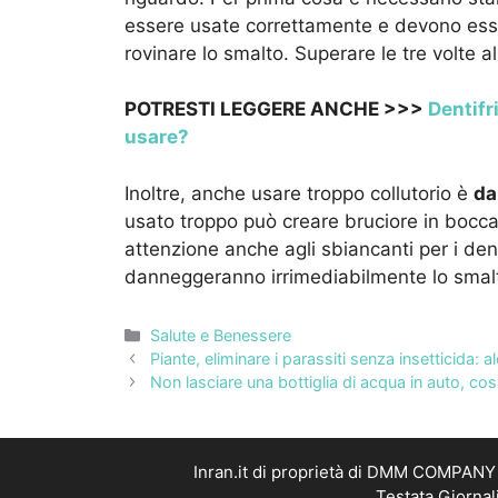
essere usate correttamente e devono esse
rovinare lo smalto. Superare le tre volte al 
POTRESTI LEGGERE ANCHE >>>
Dentifri
usare?
Inoltre, anche usare troppo collutorio è
da
usato troppo può creare bruciore in bocca 
attenzione anche agli sbiancanti per i de
danneggeranno irrimediabilmente lo smal
Categorie
Salute e Benessere
Piante, eliminare i parassiti senza insetticida: al
Non lasciare una bottiglia di acqua in auto, c
Inran.it di proprietà di DMM COMPANY S
Testata Giornal