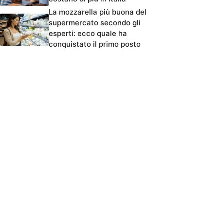
La mozzarella più buona del
supermercato secondo gli
esperti: ecco quale ha
conquistato il primo posto