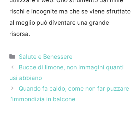
utilizzare il web. Uno strumento dai mille
rischi e incognite ma che se viene sfruttato
al meglio può diventare una grande
risorsa.
Categorie
Salute e Benessere
Bucce di limone, non immagini quanti
usi abbiano
Quando fa caldo, come non far puzzare
l’immondizia in balcone