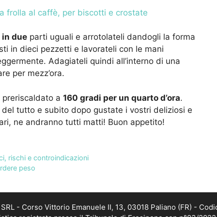
a frolla al caffè, per biscotti e crostate
a in due
parti uguali e arrotolateli dandogli la forma
ti in dieci pezzetti e lavorateli con le mani
ggermente. Adagiateli quindi all’interno di una
sare per mezz’ora.
o preriscaldato a
160 gradi per un quarto d’ora
.
el tutto e subito dopo gustate i vostri deliziosi e
ari, ne andranno tutti matti! Buon appetito!
i, rischi e controindicazioni
erdere peso
RL - Corso Vittorio Emanuele II, 13, 03018 Paliano (FR) - Codi