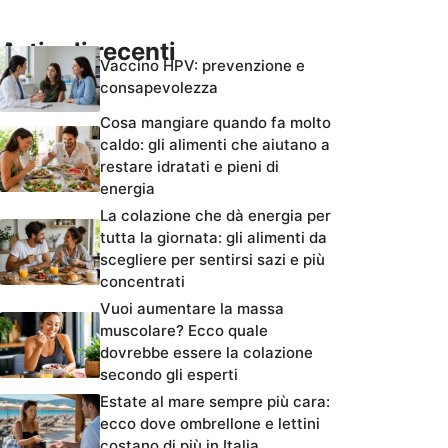
Articoli recenti
Vaccino HPV: prevenzione e
consapevolezza
Cosa mangiare quando fa molto
caldo: gli alimenti che aiutano a
restare idratati e pieni di
energia
La colazione che dà energia per
tutta la giornata: gli alimenti da
scegliere per sentirsi sazi e più
concentrati
Vuoi aumentare la massa
muscolare? Ecco quale
dovrebbe essere la colazione
secondo gli esperti
Estate al mare sempre più cara:
ecco dove ombrellone e lettini
costano di più in Italia