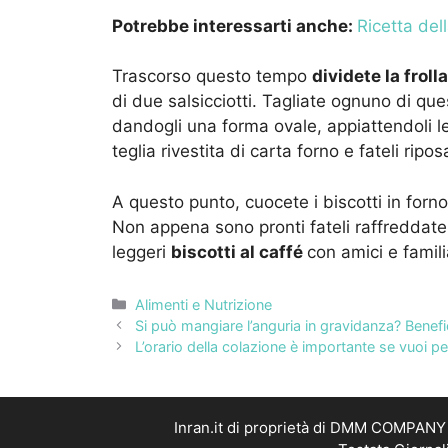
Potrebbe interessarti anche:
Ricetta dell
Trascorso questo tempo
dividete la froll
di due salsicciotti. Tagliate ognuno di ques
dandogli una forma ovale, appiattendoli le
teglia rivestita di carta forno e fateli ripo
A questo punto, cuocete i biscotti in forn
Non appena sono pronti fateli raffreddate d
leggeri
biscotti al caffé
con amici e famili
Categorie
Alimenti e Nutrizione
Si può mangiare l’anguria in gravidanza? Benefic
L’orario della colazione è importante se vuoi p
Inran.it di proprietà di DMM COMPANY S