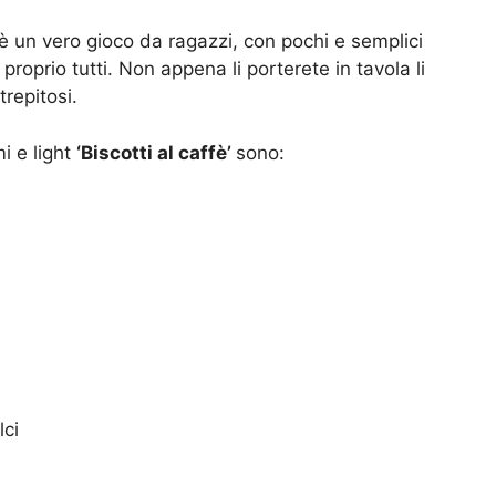
i è un vero gioco da ragazzi, con pochi e semplici
à proprio tutti. Non appena li porterete in tavola li
trepitosi.
i e light
‘Biscotti al caffè’
sono:
lci