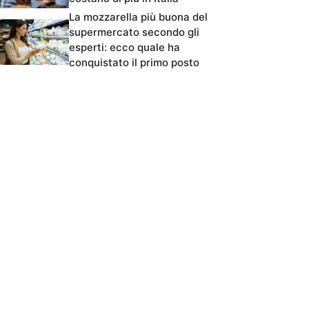
La mozzarella più buona del
supermercato secondo gli
esperti: ecco quale ha
conquistato il primo posto