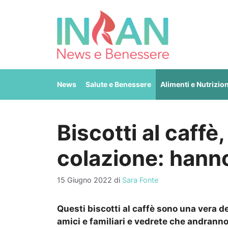
Vai
al
contenuto
News
Salute e Benessere
Alimenti e Nutrizio
Biscotti al caffè,
colazione: hann
15 Giugno 2022
di
Sara Fonte
Questi biscotti al caffè sono una vera d
amici e familiari e vedrete che andranno