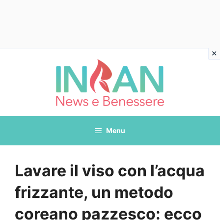
Vai
al
contenuto
Menu
Lavare il viso con l’acqua
frizzante, un metodo
coreano pazzesco: ecco