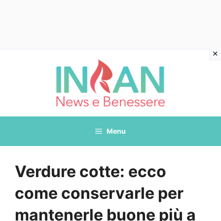
Vai
al
contenuto
Menu
Verdure cotte: ecco
come conservarle per
mantenerle buone più a