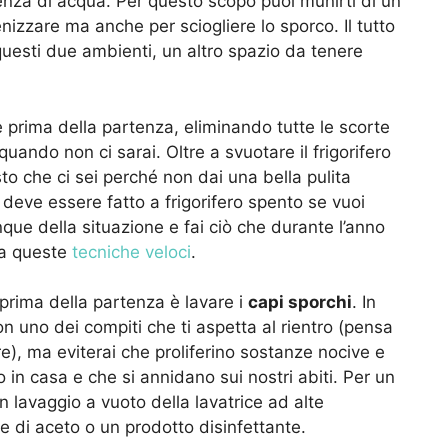
nza di acqua. Per questo scopo puoi munirti di un
enizzare ma anche per sciogliere lo sporco. Il tutto
 questi due ambienti, un altro spazio da tenere
e prima della partenza, eliminando tutte le scorte
ando non ci sarai. Oltre a svuotare il frigorifero
sto che ci sei perché non dai una bella pulita
deve essere fatto a frigorifero spento se vuoi
unque della situazione e fai ciò che durante l’anno
 a queste
tecniche veloci
.
 prima della partenza è lavare i
capi sporchi
. In
n uno dei compiti che ti aspetta al rientro (pensa
re), ma eviterai che proliferino sostanze nocive e
 in casa e che si annidano sui nostri abiti. Per un
 lavaggio a vuoto della lavatrice ad alte
e di aceto o un prodotto disinfettante.