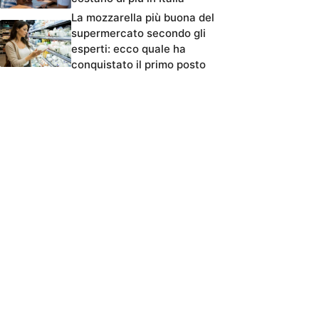
La mozzarella più buona del
supermercato secondo gli
esperti: ecco quale ha
conquistato il primo posto