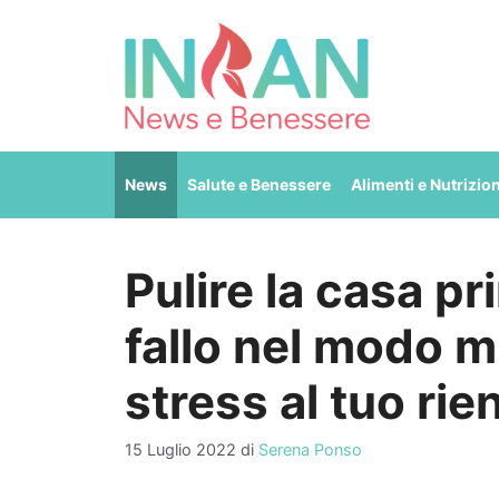
Vai
al
contenuto
News
Salute e Benessere
Alimenti e Nutrizio
Pulire la casa p
fallo nel modo mi
stress al tuo rie
15 Luglio 2022
di
Serena Ponso