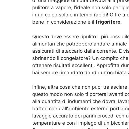
di una maggiore umidità dovuta alla prese
pulitore a vapore, l’ideale non solo per igi
in un colpo solo e in tempi rapidi! Oltre a
bene in considerazione è il
frigorifero
.
Questo deve essere ripulito il più possibil
alimentari che potrebbero andare a male qu
assicurati di staccarlo dalla corrente. E vi
sbrinando il congelatore? Un compito che 
ottenere risultati eccellenti. Approfitta d
hai sempre rimandato dando un’occhiata
Infine, altra cosa che non puoi tralasciare
questo modo non solo ti porterai avanti co
alla quantità di indumenti che dovrai lava
batteri che dall’ambiente esterno portiamo
lavaggio accurato dei panni procedi con un
temperature e con l’impiego di un bicchier