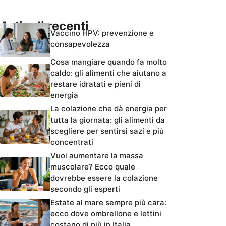
Articoli recenti
Vaccino HPV: prevenzione e
consapevolezza
Cosa mangiare quando fa molto
caldo: gli alimenti che aiutano a
restare idratati e pieni di
energia
La colazione che dà energia per
tutta la giornata: gli alimenti da
scegliere per sentirsi sazi e più
concentrati
Vuoi aumentare la massa
muscolare? Ecco quale
dovrebbe essere la colazione
secondo gli esperti
Estate al mare sempre più cara:
ecco dove ombrellone e lettini
costano di più in Italia