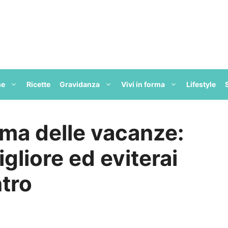
ne
Ricette
Gravidanza
Vivi in forma
Lifestyle
rima delle vacanze:
gliore ed eviterai
ntro