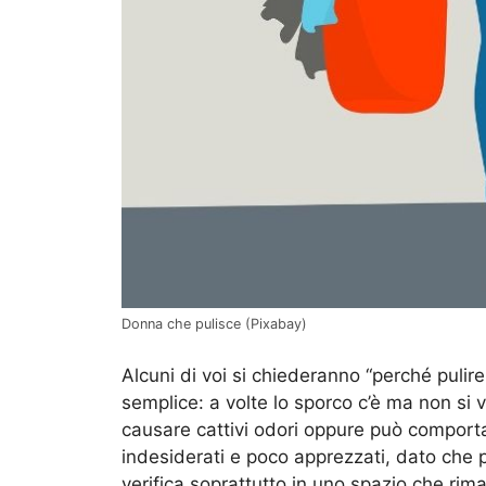
Donna che pulisce (Pixabay)
Alcuni di voi si chiederanno “perché pulire
semplice: a volte lo sporco c’è ma non si
causare cattivi odori oppure può comporta
indesiderati e poco apprezzati, dato che po
verifica soprattutto in uno spazio che ri