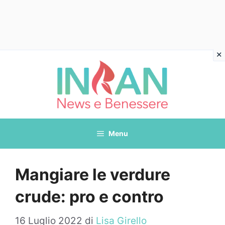
Vai
al
contenuto
Menu
Mangiare le verdure
crude: pro e contro
16 Luglio 2022
di
Lisa Girello