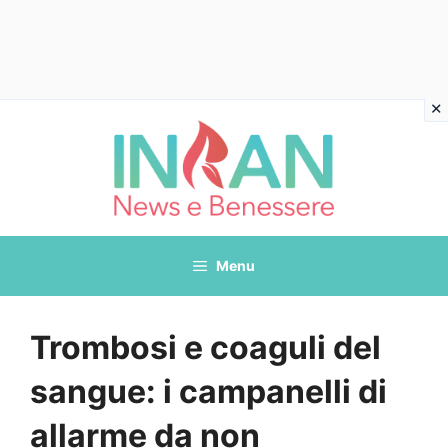
Vai
al
contenuto
Menu
Trombosi e coaguli del
sangue: i campanelli di
allarme da non