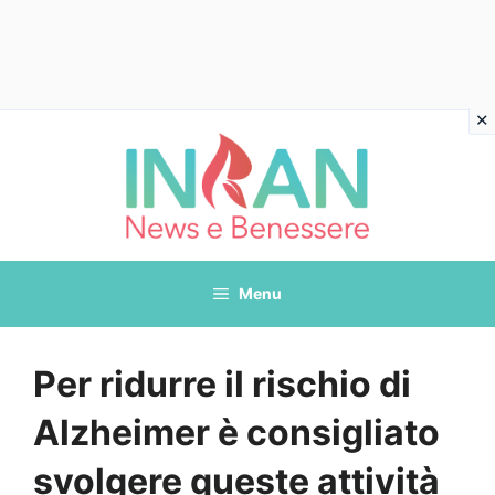
Vai
al
contenuto
Menu
Per ridurre il rischio di
Alzheimer è consigliato
svolgere queste attività