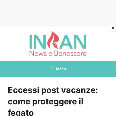
Vai
al
contenuto
Menu
Eccessi post vacanze:
come proteggere il
fegato