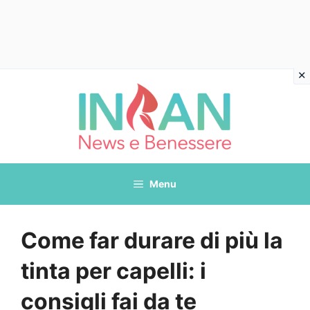
Vai
al
contenuto
Menu
Come far durare di più la
tinta per capelli: i
consigli fai da te