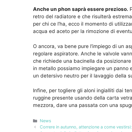
Anche un phon saprà essere prezioso.
P
retro del radiatore e che risulterà estrema
per chi ce l’ha, ecco il momento di utilizz
acqua ed aceto per la rimozione di eventua
O ancora, va bene pure l’impiego di un as
regolare aspiratore. Anche le valvole vann
che richiede una bacinella da posizionare p
in metallo possiamo impiegare un panno ele
un detersivo neutro per il lavaggio della s
Infine, per togliere gli aloni ingialliti dai
ruggine presente usando della carta vetrat
mezzora, dare una passata con una spug
Categorie
News
Correre in autunno, attenzione a come vestirsi: 