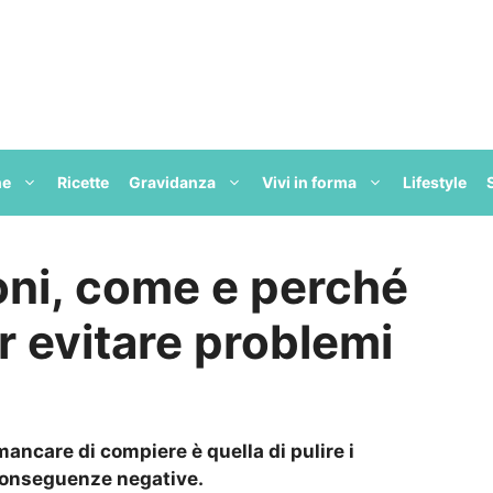
ne
Ricette
Gravidanza
Vivi in forma
Lifestyle
foni, come e perché
er evitare problemi
ncare di compiere è quella di pulire i
 conseguenze negative.