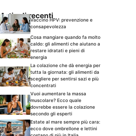
Articoli recenti
Vaccino HPV: prevenzione e
consapevolezza
Cosa mangiare quando fa molto
caldo: gli alimenti che aiutano a
restare idratati e pieni di
energia
La colazione che dà energia per
tutta la giornata: gli alimenti da
scegliere per sentirsi sazi e più
concentrati
Vuoi aumentare la massa
muscolare? Ecco quale
dovrebbe essere la colazione
secondo gli esperti
Estate al mare sempre più cara:
ecco dove ombrellone e lettini
costano di più in Italia