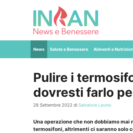
Vai
al
contenuto
News
Salute e Benessere
Alimenti e Nutrizio
Pulire i termosi
dovresti farlo p
28 Settembre 2022
di
Salvatore Lavino
Una operazione che non dobbiamo mai ma
termosifoni, altrimenti ci saranno solo