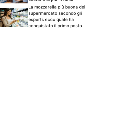
La mozzarella più buona del
supermercato secondo gli
esperti: ecco quale ha
conquistato il primo posto