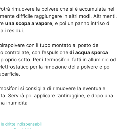
otrà rimuovere la polvere che si è accumulata nel
mente difficile raggiungere in altri modi. Altrimenti,
are
una scopa a vapore
, e poi un panno intriso di
li residui.
pirapolvere con il tubo montato al posto del
o controllate, con l’espulsione
di acqua sporca
roprio sotto. Per i termosifoni fatti in alluminio od
ttrostatico per la rimozione della polvere e poi
uperficie.
 termosifoni si consiglia di rimuovere la eventuale
a. Servirà poi applicare l’antiruggine, e dopo una
na inumidita
le dritte indispensabili