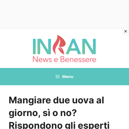
Vai
al
contenuto
Menu
Mangiare due uova al
giorno, sì o no?
Rispondono gli esperti