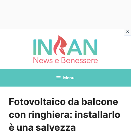
Vai
al
contenuto
Menu
Fotovoltaico da balcone
con ringhiera: installarlo
è una salvezza