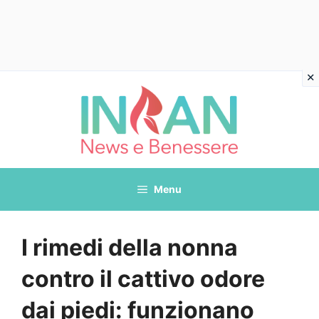
Vai
al
contenuto
Menu
I rimedi della nonna
contro il cattivo odore
dai piedi: funzionano