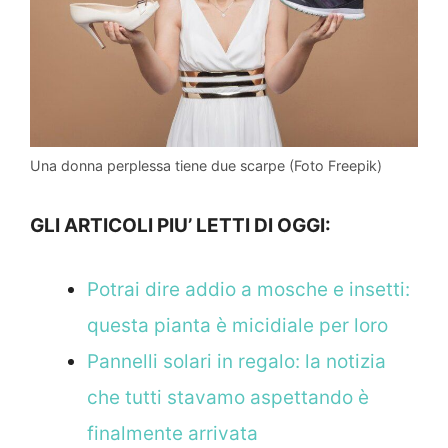
Una donna perplessa tiene due scarpe (Foto Freepik)
GLI ARTICOLI PIU’ LETTI DI OGGI:
Potrai dire addio a mosche e insetti:
questa pianta è micidiale per loro
Pannelli solari in regalo: la notizia
che tutti stavamo aspettando è
finalmente arrivata