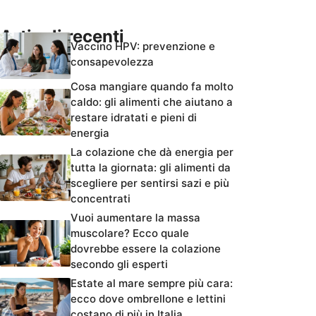
Articoli recenti
Vaccino HPV: prevenzione e
consapevolezza
Cosa mangiare quando fa molto
caldo: gli alimenti che aiutano a
restare idratati e pieni di
energia
La colazione che dà energia per
tutta la giornata: gli alimenti da
scegliere per sentirsi sazi e più
concentrati
Vuoi aumentare la massa
muscolare? Ecco quale
dovrebbe essere la colazione
secondo gli esperti
Estate al mare sempre più cara:
ecco dove ombrellone e lettini
costano di più in Italia