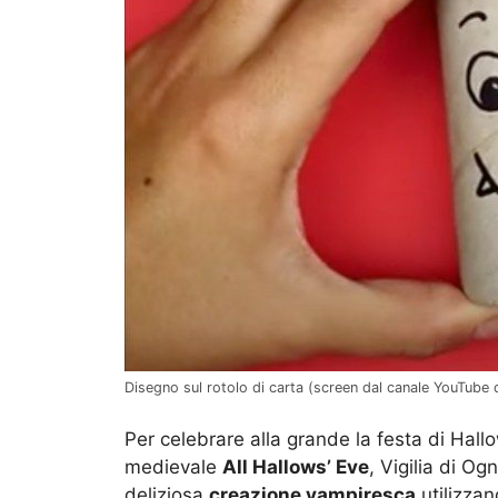
Disegno sul rotolo di carta (screen dal canale YouTube 
Per celebrare alla grande la festa di Hall
medievale
All Hallows’ Eve
, Vigilia di O
deliziosa
creazione vampiresca
utilizza