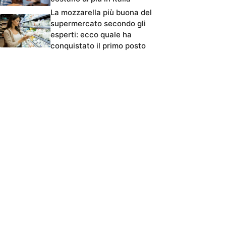
La mozzarella più buona del
supermercato secondo gli
esperti: ecco quale ha
conquistato il primo posto