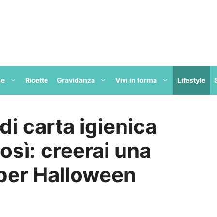
ne
Ricette
Gravidanza
Vivi in forma
Lifestyle
di carta igienica
così: creerai una
 per Halloween