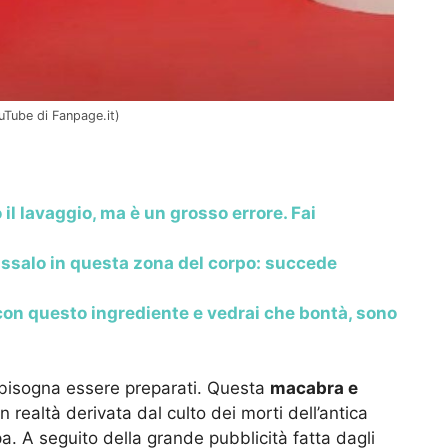
uTube di Fanpage.it)
 il lavaggio, ma è un grosso errore. Fai
assalo in questa zona del corpo: succede
 con questo ingrediente e vedrai che bontà, sono
a bisogna essere preparati. Questa
macabra e
in realtà derivata dal culto dei morti dell’antica
. A seguito della grande pubblicità fatta dagli