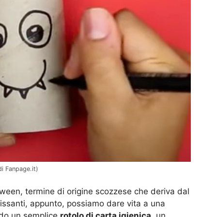
di Fanpage.it)
oween, termine di origine scozzese che deriva dal
gnissanti, appunto, possiamo dare vita a una
ndo un semplice
rotolo di carta igienica
, un