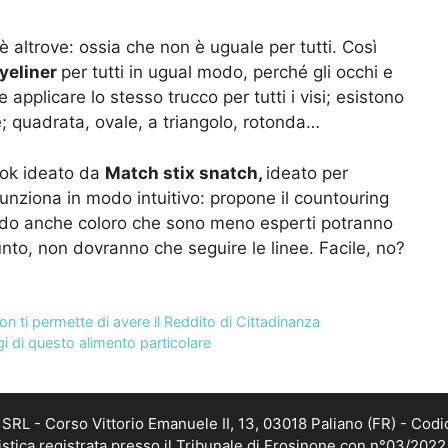
 è altrove: ossia che non è uguale per tutti. Così
yeliner
per tutti in ugual modo, perché gli occhi e
 applicare lo stesso trucco per tutti i visi; esistono
se; quadrata, ovale, a triangolo, rotonda…
-tok ideato da
Match stix snatch,
ideato per
o funziona in modo intuitivo: propone il countouring
modo anche coloro che sono meno esperti potranno
nto, non dovranno che seguire le linee. Facile, no?
n ti permette di avere il Reddito di Cittadinanza
ggi di questo alimento particolare
RL - Corso Vittorio Emanuele II, 13, 03018 Paliano (FR) - Codi
istica registrata presso il Tribunale di Frosinone con n°03/202