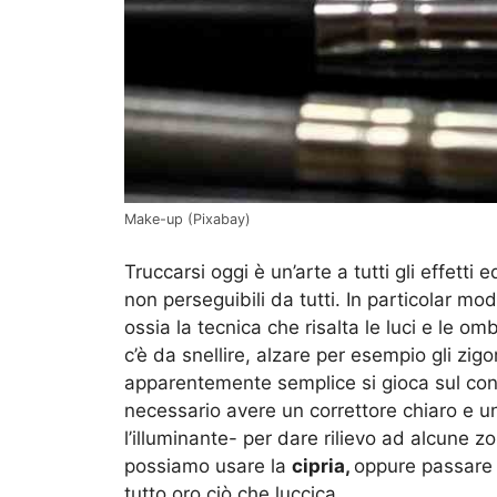
Make-up (Pixabay)
Truccarsi oggi è un’arte a tutti gli effett
non perseguibili da tutti. In particolar mo
ossia la tecnica che risalta le luci e le om
c’è da snellire, alzare per esempio gli zig
apparentemente semplice si gioca sul contr
necessario avere un correttore chiaro e u
l’illuminante- per dare rilievo ad alcune zo
possiamo usare la
cipria,
oppure passare d
tutto oro ciò che luccica.