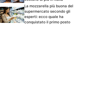
La mozzarella più buona del
supermercato secondo gli
esperti: ecco quale ha
conquistato il primo posto