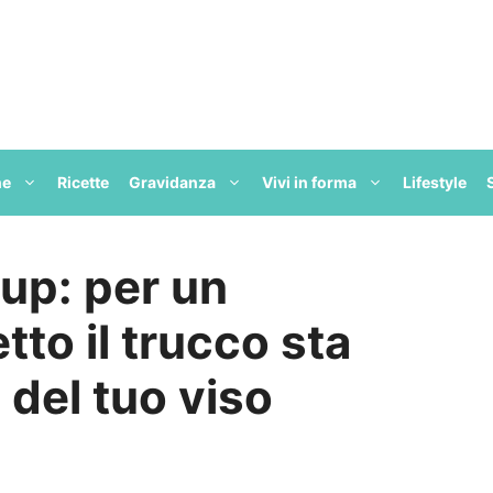
ne
Ricette
Gravidanza
Vivi in forma
Lifestyle
up: per un
tto il trucco sta
 del tuo viso