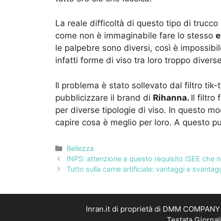
La reale difficoltà di questo tipo di trucco
come non è immaginabile fare lo stesso
e
le palpebre sono diversi, così è impossibile
infatti forme di viso tra loro troppo diver
Il problema è stato sollevato dal filtro tik
pubblicizzare il brand di
Rihanna.
Il filtr
per diverse tipologie di viso. In questo 
capire cosa è meglio per loro. A questo pu
Categorie
Bellezza
INPS: attenzione a questo requisito ISEE che no
Tutto sulla carne artificiale: vantaggi e svanta
Inran.it di proprietà di DMM COMPANY S
Testata Giornal