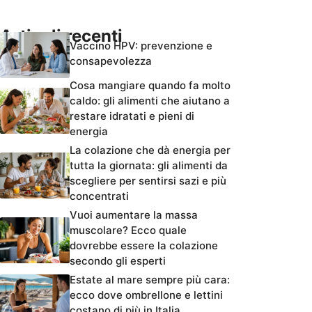
Articoli recenti
Vaccino HPV: prevenzione e
consapevolezza
Cosa mangiare quando fa molto
caldo: gli alimenti che aiutano a
restare idratati e pieni di
energia
La colazione che dà energia per
tutta la giornata: gli alimenti da
scegliere per sentirsi sazi e più
concentrati
Vuoi aumentare la massa
muscolare? Ecco quale
dovrebbe essere la colazione
secondo gli esperti
Estate al mare sempre più cara:
ecco dove ombrellone e lettini
costano di più in Italia