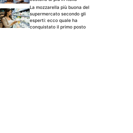
La mozzarella più buona del
supermercato secondo gli
esperti: ecco quale ha
conquistato il primo posto