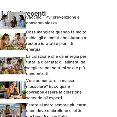
Articoli recenti
Vaccino HPV: prevenzione e
consapevolezza
Cosa mangiare quando fa molto
caldo: gli alimenti che aiutano a
restare idratati e pieni di
energia
La colazione che dà energia per
tutta la giornata: gli alimenti da
scegliere per sentirsi sazi e più
concentrati
Vuoi aumentare la massa
muscolare? Ecco quale
dovrebbe essere la colazione
secondo gli esperti
Estate al mare sempre più cara:
ecco dove ombrellone e lettini
costano di più in Italia