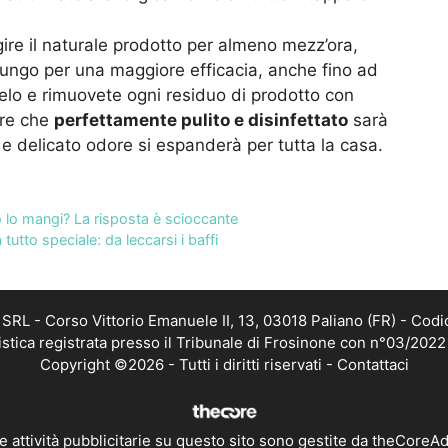
agire il naturale prodotto per almeno mezz’ora,
 lungo per una maggiore efficacia, anche fino ad
elo e rimuovete ogni residuo di prodotto con
tre che
perfettamente pulito e disinfettato
sarà
e e delicato odore si espanderà per tutta la casa.
 lo mangi? La risposta è scioccante
utto speciale: da leccarsi i baffi
RL - Corso Vittorio Emanuele II, 13, 03018 Paliano (FR) - Codi
istica registrata presso il Tribunale di Frosinone con n°03/202
Copyright ©2026 - Tutti i diritti riservati -
Contattaci
e attività pubblicitarie su questo sito sono gestite da theCoreA