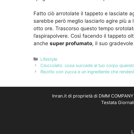
Fatto ciò arrotolate il tappeto e lasciate 
sarebbe però meglio lasciarlo agire più a
otto ore. Trascorso questo tempo srotolat
l’aspirapolvere. Così facendo il tappeto ol
anche
super profumato
, il suo gradevol
Categorie
Lifestyle
Cioccolato: cosa succede al tuo corpo quando
Risotto con zucca e un ingrediente che renderà t
Inran.it di proprietà di DMM COMPANY S
Testata Giornal
L