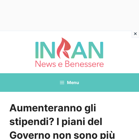
Vai
al
contenuto
Menu
Aumenteranno gli
stipendi? I piani del
Governo non sono più