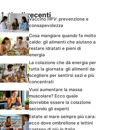
Articoli recenti
Vaccino HPV: prevenzione e
consapevolezza
Cosa mangiare quando fa molto
caldo: gli alimenti che aiutano a
restare idratati e pieni di
energia
La colazione che dà energia per
tutta la giornata: gli alimenti da
scegliere per sentirsi sazi e più
concentrati
Vuoi aumentare la massa
muscolare? Ecco quale
dovrebbe essere la colazione
secondo gli esperti
Estate al mare sempre più cara:
ecco dove ombrellone e lettini
costano di più in Italia