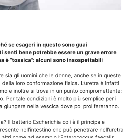
ché se esageri in questo sono guai
i senti bene potrebbe essere un grave errore
a è “tossica”: alcuni sono insospettabili
are sia gli uomini che le donne, anche se in queste
della loro conformazione fisica. L’uretra è infatti
omo e inoltre si trova in un punto compromettente:
no. Per tale condizioni è molto più semplice per i
 a giungere nella vescica dove poi prolifereranno.
 Il batterio Escherichia coli è il principale
presente nell’intestino che può penetrare nell’uretra
 altri come ad esempio l’Enterococcus faecalis,