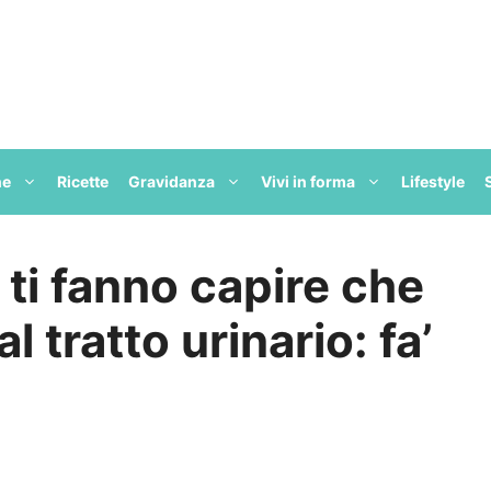
ne
Ricette
Gravidanza
Vivi in forma
Lifestyle
 ti fanno capire che
l tratto urinario: fa’