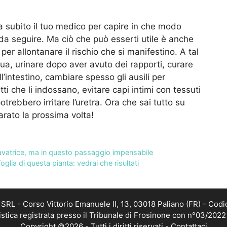
ta subito il tuo medico per capire in che modo
 da seguire. Ma ciò che può esserti utile è anche
per allontanare il rischio che si manifestino. A tal
ua, urinare dopo aver avuto dei rapporti, curare
l’intestino, cambiare spesso gli ausili per
tti che li indossano, evitare capi intimi con tessuti
potrebbero irritare l’uretra. Ora che sai tutto su
arato la prossima volta!
a lavatrice, ma in questo passaggio impensabile
foglia di questa pianta: vedrai che risultati
RL - Corso Vittorio Emanuele II, 13, 03018 Paliano (FR) - Codi
istica registrata presso il Tribunale di Frosinone con n°03/202
Copyright ©2026 - Tutti i diritti riservati -
Contattaci