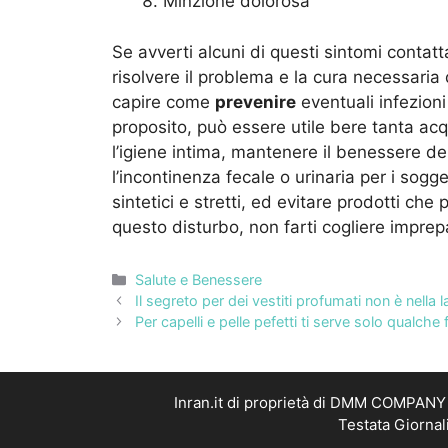
Minzione dolorosa
Se avverti alcuni di questi sintomi contat
risolvere il problema e la cura necessaria
capire come
prevenire
eventuali infezioni 
proposito, può essere utile bere tanta acq
l’igiene intima, mantenere il benessere del
l’incontinenza fecale o urinaria per i sogge
sintetici e stretti, ed evitare prodotti che 
questo disturbo, non farti cogliere imprep
Categorie
Salute e Benessere
Il segreto per dei vestiti profumati non è nell
Per capelli e pelle pefetti ti serve solo qualche 
Inran.it di proprietà di DMM COMPANY S
Testata Giornal