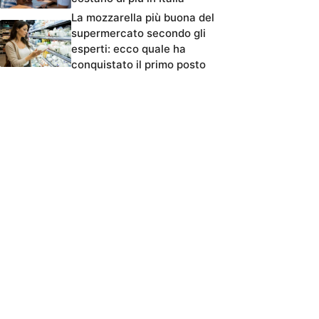
La mozzarella più buona del
supermercato secondo gli
esperti: ecco quale ha
conquistato il primo posto