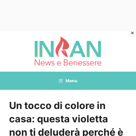
Vai
al
contenuto
Menu
Un tocco di colore in
casa: questa violetta
non ti deluderà perché è