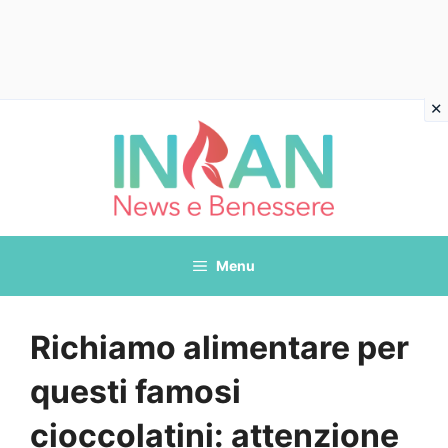
Vai
al
contenuto
Menu
Richiamo alimentare per
questi famosi
cioccolatini: attenzione