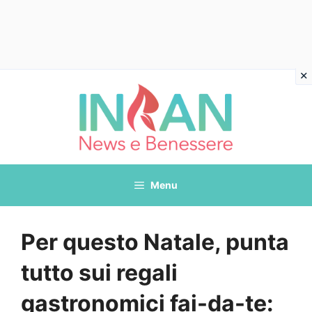
Vai
al
contenuto
Menu
Per questo Natale, punta
tutto sui regali
gastronomici fai-da-te: