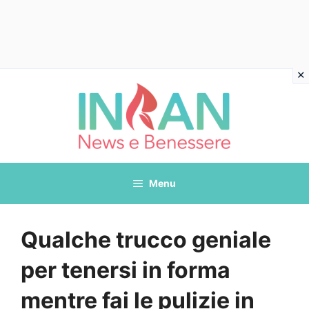
Vai
al
contenuto
Menu
Qualche trucco geniale
per tenersi in forma
mentre fai le pulizie in