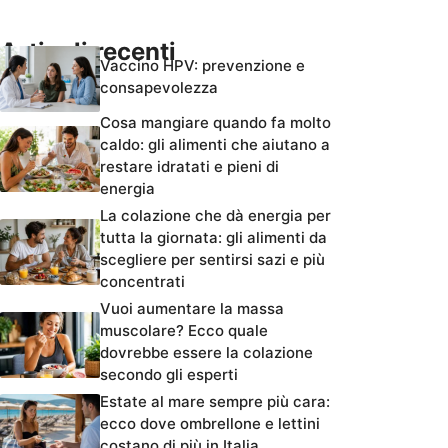
Articoli recenti
Vaccino HPV: prevenzione e
consapevolezza
Cosa mangiare quando fa molto
caldo: gli alimenti che aiutano a
restare idratati e pieni di
energia
La colazione che dà energia per
tutta la giornata: gli alimenti da
scegliere per sentirsi sazi e più
concentrati
Vuoi aumentare la massa
muscolare? Ecco quale
dovrebbe essere la colazione
secondo gli esperti
Estate al mare sempre più cara:
ecco dove ombrellone e lettini
costano di più in Italia