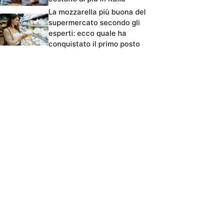
La mozzarella più buona del
supermercato secondo gli
esperti: ecco quale ha
conquistato il primo posto