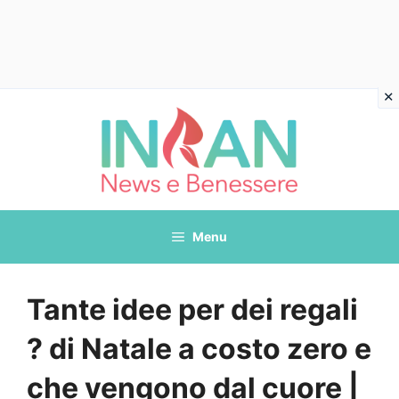
Vai
al
contenuto
Menu
Tante idee per dei regali
? di Natale a costo zero e
che vengono dal cuore |