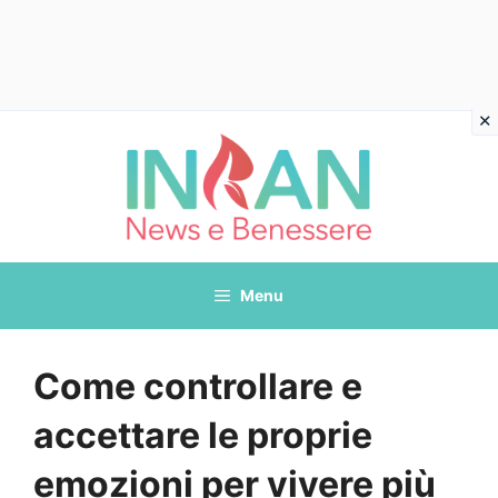
Vai
al
contenuto
Menu
Come controllare e
accettare le proprie
emozioni per vivere più