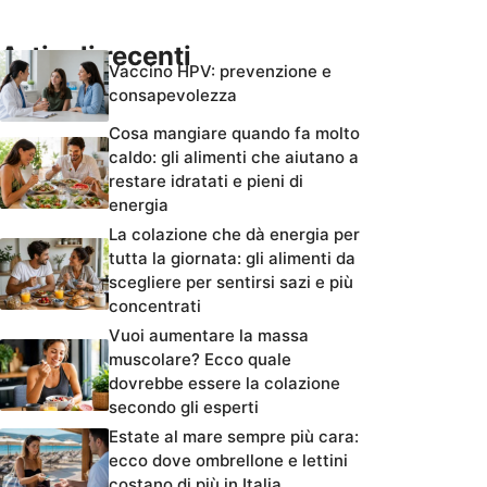
Articoli recenti
Vaccino HPV: prevenzione e
consapevolezza
Cosa mangiare quando fa molto
caldo: gli alimenti che aiutano a
restare idratati e pieni di
energia
La colazione che dà energia per
tutta la giornata: gli alimenti da
scegliere per sentirsi sazi e più
concentrati
Vuoi aumentare la massa
muscolare? Ecco quale
dovrebbe essere la colazione
secondo gli esperti
Estate al mare sempre più cara:
ecco dove ombrellone e lettini
costano di più in Italia