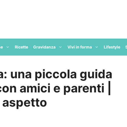
ne
Ricette
Gravidanza
Vivi in forma
Lifestyle
ia: una piccola guida
con amici e parenti |
 aspetto