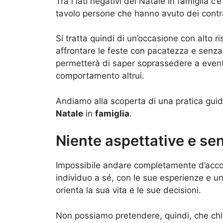
Tra i lati negativi del Natale in famiglia c
tavolo persone che hanno avuto dei contras
Si tratta quindi di un’occasione con alto r
affrontare le feste con pacatezza e senza
permetterà di saper soprassedere a eventua
comportamento altrui.
Andiamo alla scoperta di una pratica gui
Natale
in
famiglia
.
Niente aspettative e sen
Impossibile andare completamente d’acco
individuo a sé, con le sue esperienze e un
orienta la sua vita e le sue decisioni.
Non possiamo pretendere, quindi, che ch