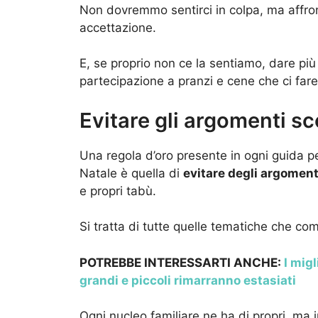
Non dovremmo sentirci in colpa, ma affro
accettazione.
E, se proprio non ce la sentiamo, dare pi
partecipazione a pranzi e cene che ci far
Evitare gli argomenti s
Una regola d’oro presente in ogni guida per 
Natale è quella di
evitare degli argomen
e propri tabù.
Si tratta di tutte quelle tematiche che 
POTREBBE INTERESSARTI ANCHE:
I migl
grandi e piccoli rimarranno estasiati
Ogni nucleo familiare ne ha di propri, ma i