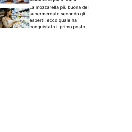
La mozzarella più buona del
supermercato secondo gli
esperti: ecco quale ha
conquistato il primo posto