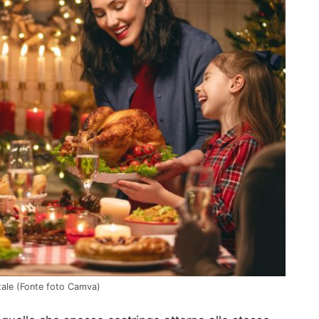
atale (Fonte foto Camva)