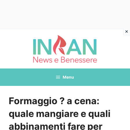
Vai
al
contenuto
Menu
Formaggio ? a cena:
quale mangiare e quali
abbinamenti fare per